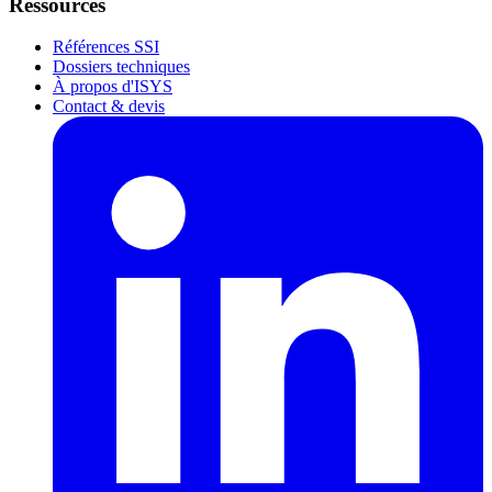
Ressources
Références SSI
Dossiers techniques
À propos d'ISYS
Contact & devis