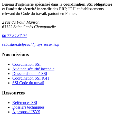
Bureau d'ingénierie spécialisé dans la
coordination SSI obligatoire
et l'
audit de sécurité incendie
des ERP, IGH et établissements
relevant du Code du travail, partout en France.
2 rue du Four, Manson
63122 Saint Genès Champanelle
06 77 84 37 94
sebastien.delpeuch@isys-securite.fr
Nos missions
Coordination SSI
Audit de sécurité incendie
Dossier d'identité SSI
Coordination SSI IGH
SSI Code du travail
Ressources
Références SSI
Dossiers techniques
À propos d'ISYS