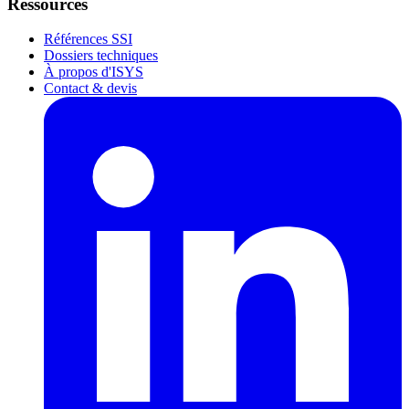
Ressources
Références SSI
Dossiers techniques
À propos d'ISYS
Contact & devis