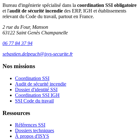
Bureau d'ingénierie spécialisé dans la
coordination SSI obligatoire
et l'
audit de sécurité incendie
des ERP, IGH et établissements
relevant du Code du travail, partout en France.
2 rue du Four, Manson
63122 Saint Genès Champanelle
06 77 84 37 94
sebastien.delpeuch@isys-securite.fr
Nos missions
Coordination SSI
Audit de sécurité incendie
Dossier d'identité SSI
Coordination SSI IGH
SSI Code du travail
Ressources
Références SSI
Dossiers techniques
À propos d'ISYS