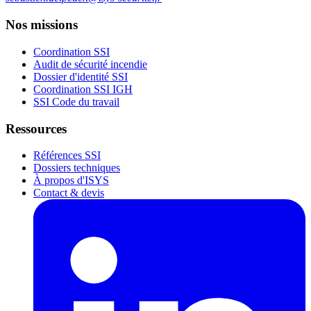
Nos missions
Coordination SSI
Audit de sécurité incendie
Dossier d'identité SSI
Coordination SSI IGH
SSI Code du travail
Ressources
Références SSI
Dossiers techniques
À propos d'ISYS
Contact & devis