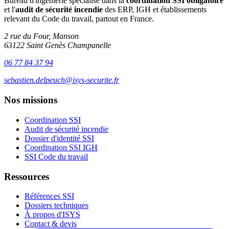
Bureau d'ingénierie spécialisé dans la
coordination SSI obligatoire
et l'
audit de sécurité incendie
des ERP, IGH et établissements
relevant du Code du travail, partout en France.
2 rue du Four, Manson
63122 Saint Genès Champanelle
06 77 84 37 94
sebastien.delpeuch@isys-securite.fr
Nos missions
Coordination SSI
Audit de sécurité incendie
Dossier d'identité SSI
Coordination SSI IGH
SSI Code du travail
Ressources
Références SSI
Dossiers techniques
À propos d'ISYS
Contact & devis