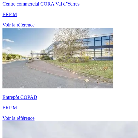
Centre commercial CORA Val d’Yerres
ERP M
Voir la référence
Entrepôt COPAD
ERP M
Voir la référence