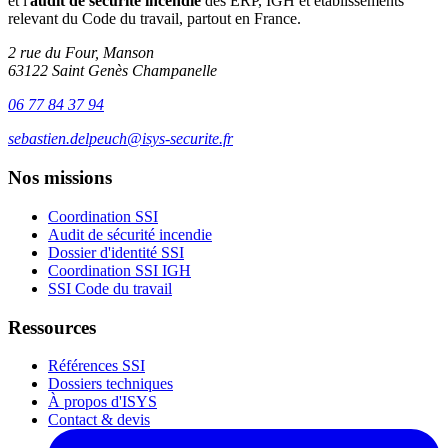
et l'
audit de sécurité incendie
des ERP, IGH et établissements
relevant du Code du travail, partout en France.
2 rue du Four, Manson
63122 Saint Genès Champanelle
06 77 84 37 94
sebastien.delpeuch@isys-securite.fr
Nos missions
Coordination SSI
Audit de sécurité incendie
Dossier d'identité SSI
Coordination SSI IGH
SSI Code du travail
Ressources
Références SSI
Dossiers techniques
À propos d'ISYS
Contact & devis