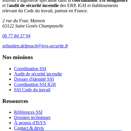
Bureau d'ingénierie spécialisé dans la
coordination SSI obligatoire
et l'
audit de sécurité incendie
des ERP, IGH et établissements
relevant du Code du travail, partout en France.
2 rue du Four, Manson
63122 Saint Genès Champanelle
06 77 84 37 94
sebastien.delpeuch@isys-securite.fr
Nos missions
Coordination SSI
Audit de sécurité incendie
Dossier d'identité SSI
Coordination SSI IGH
SSI Code du travail
Ressources
Références SSI
Dossiers techniques
À propos d'ISYS
Contact & devis