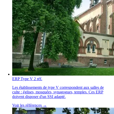
ERP Type V
2 réf.
Les établissements de type V correspondent aux salles de
culte : églises, mosquées, synagogues, temples. Ces ERP
doivent disposer d'un SSI adapté.
Voir les références →