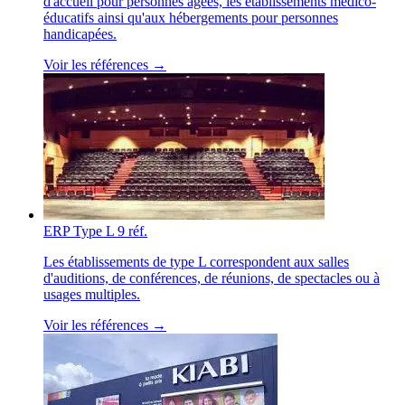
d'accueil pour personnes âgées, les établissements médico-
éducatifs ainsi qu'aux hébergements pour personnes
handicapées.
Voir les références →
ERP Type L
9 réf.
Les établissements de type L correspondent aux salles
d'auditions, de conférences, de réunions, de spectacles ou à
usages multiples.
Voir les références →