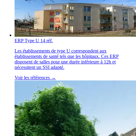
ERP Type U
14 réf.
Les établissements de type U correspondent aux
établissements de santé tels que les hôpitaux. Ces ERP
disposent de salles pour une durée inférieure à 12h et
nécessitent un SSI adapté.
Voir les références →