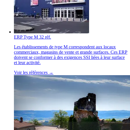
ERP Type M
32 réf.
Les établissements de type M correspondent aux locaux
commerciaux, magasins de vente et grande surfaces. Ces ERP
doivent se conformer à des exigences SSI liées à leur surface
et leur activité.
Voir les références →