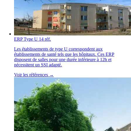
ERP Type U
14 réf.
Les établissements de type U correspondent aux
établissements de santé tels que les hôpitaux. Ces ERP
disposent de salles pour une durée inférieure à 12h et
nécessitent un SSI adapté.
Voir les références →