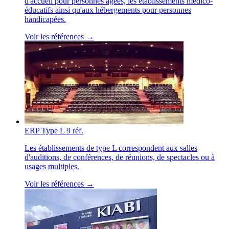
d'accueil pour personnes âgées, les établissements médico-
éducatifs ainsi qu'aux hébergements pour personnes
handicapées.
Voir les références →
ERP Type L
9 réf.
Les établissements de type L correspondent aux salles
d'auditions, de conférences, de réunions, de spectacles ou à
usages multiples.
Voir les références →