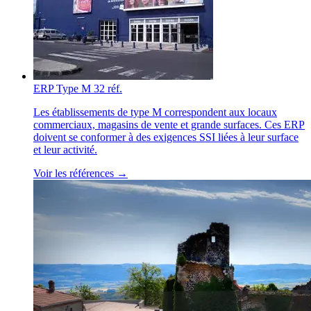
ERP Type M
32 réf.
Les établissements de type M correspondent aux locaux
commerciaux, magasins de vente et grande surfaces. Ces ERP
doivent se conformer à des exigences SSI liées à leur surface
et leur activité.
Voir les références →