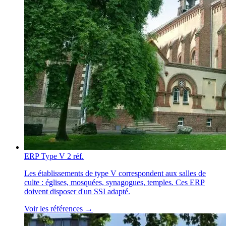
ERP Type V
2 réf.
Les établissements de type V correspondent aux salles de
culte : églises, mosquées, synagogues, temples. Ces ERP
doivent disposer d'un SSI adapté.
Voir les références →